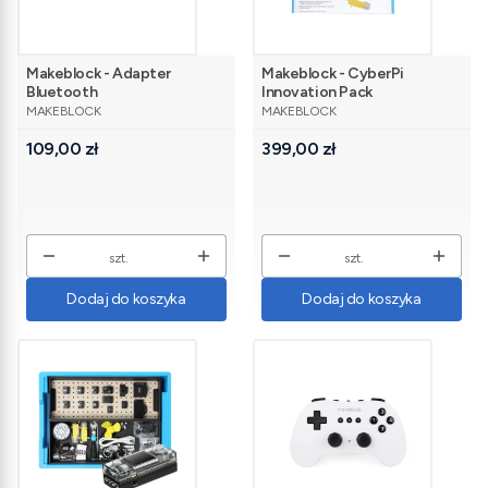
Makeblock - Adapter
Makeblock - CyberPi
Bluetooth
Innovation Pack
PRODUCENT
PRODUCENT
MAKEBLOCK
MAKEBLOCK
Cena
Cena
109,00 zł
399,00 zł
szt.
szt.
Dodaj do koszyka
Dodaj do koszyka