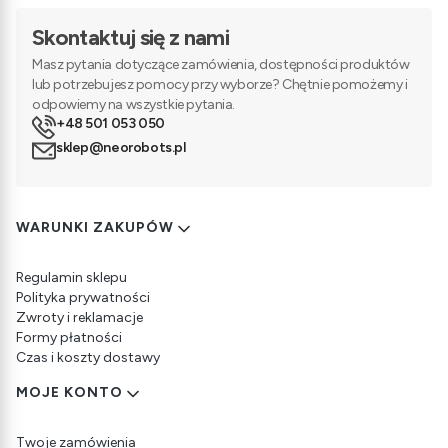
Skontaktuj się z nami
Masz pytania dotyczące zamówienia, dostępności produktów
lub potrzebujesz pomocy przy wyborze? Chętnie pomożemy i
odpowiemy na wszystkie pytania.
+48 501 053 050
sklep@neorobots.pl
Linki w stopce
WARUNKI ZAKUPÓW
Regulamin sklepu
Polityka prywatności
Zwroty i reklamacje
Formy płatności
Czas i koszty dostawy
MOJE KONTO
Twoje zamówienia