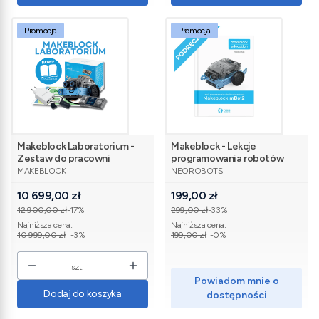
Promocja
Promocja
Makeblock Laboratorium -
Makeblock - Lekcje
Zestaw do pracowni
programowania robotów
PRODUCENT
PRODUCENT
robotyki
mBot2
MAKEBLOCK
NEOROBOTS
Cena promocyjna
Cena promocyjna
10 699,00 zł
199,00 zł
12 900,00 zł
-17%
299,00 zł
-33%
Najniższa cena:
Najniższa cena:
10 999,00 zł
-3%
199,00 zł
-0%
szt.
Powiadom mnie o
Dodaj do koszyka
dostępności