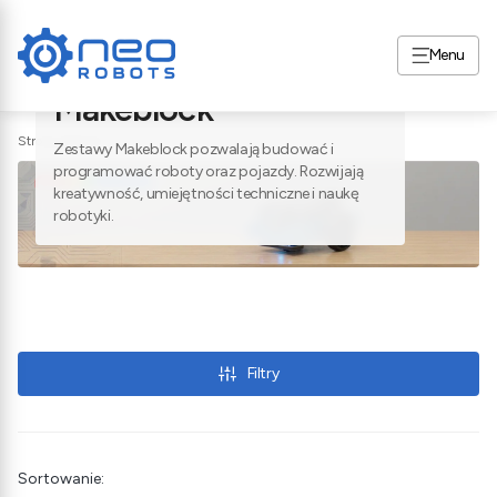
Menu
Liczba produktów na stronie:
43
Makeblock
Strona główna
Zestawy Makeblock pozwalają budować i
programować roboty oraz pojazdy. Rozwijają
kreatywność, umiejętności techniczne i naukę
robotyki.
Filtry
Lista produktów
Sortowanie: