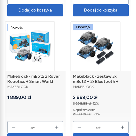
Dodaj do koszyka
Dodaj do koszyka
Promocja
Nowość
Makeblock - mBot2 z Rover
Makeblock - zestaw 3x
Robotics + Smart World
mBot2 + 3x Bluetooth +
PRODUCENT
PRODUCENT
ładowarka
MAKEBLOCK
MAKEBLOCK
Cena
Cena promocyjna
1 889,00 zł
2 899,00 zł
3 298,88 zł
-12%
Najniższa cena:
2 999,00 zł
-3%
szt.
szt.