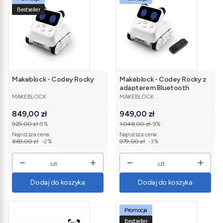
Bestseller
Makeblock - Codey Rocky
Makeblock - Codey Rocky z
adapterem Bluetooth
PRODUCENT
PRODUCENT
MAKEBLOCK
MAKEBLOCK
Cena promocyjna
Cena promocyjna
849,00 zł
949,00 zł
929,00 zł
-9%
1 048,00 zł
-9%
Najniższa cena:
Najniższa cena:
869,00 zł
-2%
979,00 zł
-3%
szt.
szt.
Dodaj do koszyka
Dodaj do koszyka
Promocja
Bestseller