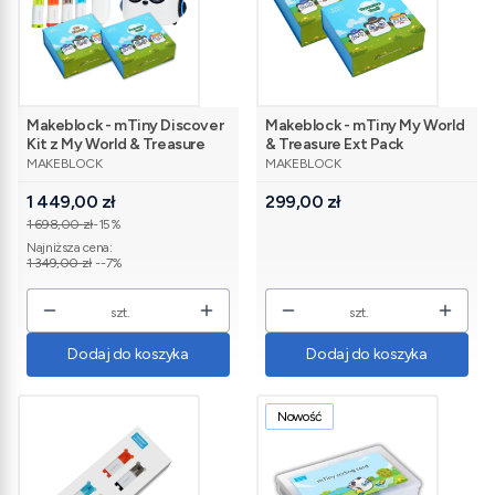
Makeblock - mTiny Discover
Makeblock - mTiny My World
Kit z My World & Treasure
& Treasure Ext Pack
PRODUCENT
PRODUCENT
Ext Pack
MAKEBLOCK
MAKEBLOCK
Cena promocyjna
Cena
1 449,00 zł
299,00 zł
1 698,00 zł
-15%
Najniższa cena:
1 349,00 zł
--7%
szt.
szt.
Dodaj do koszyka
Dodaj do koszyka
Nowość