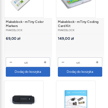
Makeblock - mTiny Color
Makeblock - mTiny Coding
Markers
Card Kit
PRODUCENT
PRODUCENT
MAKEBLOCK
MAKEBLOCK
Cena
Cena
69,00 zł
149,00 zł
szt.
szt.
Dodaj do koszyka
Dodaj do koszyka