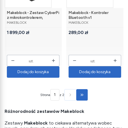
Makeblock - Zestaw CyberPi
Makeblock - Kontroler
z mikrokontrolerem,
Bluetooth v1
PRODUCENT
PRODUCENT
czujnikami i akcesoriami
MAKEBLOCK
MAKEBLOCK
Cena
Cena
1 899,00 zł
289,00 zł
szt.
szt.
Dodaj do koszyka
Dodaj do koszyka
Strona
z 2
Przejdź do ostatniej stron
Różnorodność zestawów Makeblock
Zestawy
Makeblock
to ciekawa alternatywa wobec