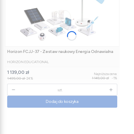
Horizon FCJJ-37 - Zestaw naukowy Energia Odnawialna
PRODUCENT
HORIZON EDUCATIONAL
Cena promocyjna
1 139,00 zł
Najniższa cena:
1 149,00 zł
-1%
1 499,00 zł
-24%
szt.
Dodaj do koszyka