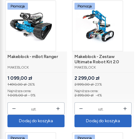
Promocja
Promocja
Makeblock - mBot Ranger
Makeblock - Zestaw
Ultimate Robot Kit 2.0
PRODUCENT
PRODUCENT
MAKEBLOCK
MAKEBLOCK
Cena promocyjna
Cena promocyjna
1 099,00 zł
2 299,00 zł
1 490,00 zł
-26%
2 999,00 zł
-23%
Najniższa cena:
Najniższa cena:
1 009,00 zł
--9%
2 399,00 zł
-4%
szt.
szt.
Dodaj do koszyka
Dodaj do koszyka
Promocja
Promocja