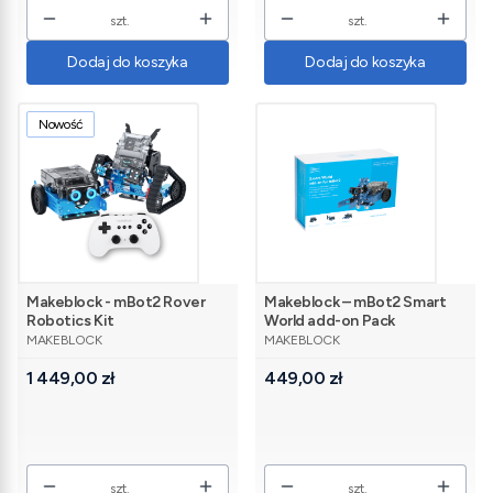
szt.
szt.
Dodaj do koszyka
Dodaj do koszyka
Nowość
Makeblock - mBot2 Rover
Makeblock – mBot2 Smart
Robotics Kit
World add-on Pack
PRODUCENT
PRODUCENT
MAKEBLOCK
MAKEBLOCK
Cena
Cena
1 449,00 zł
449,00 zł
szt.
szt.