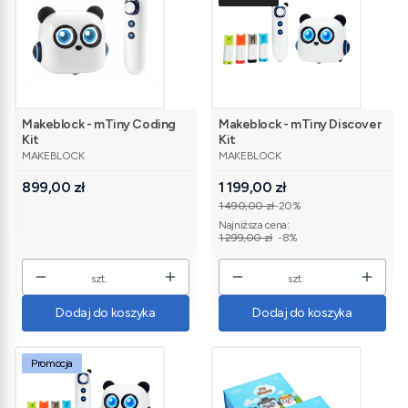
Makeblock - mTiny Coding
Makeblock - mTiny Discover
Kit
Kit
PRODUCENT
PRODUCENT
MAKEBLOCK
MAKEBLOCK
Cena
Cena promocyjna
899,00 zł
1 199,00 zł
1 490,00 zł
-20%
Najniższa cena:
1 299,00 zł
-8%
szt.
szt.
Dodaj do koszyka
Dodaj do koszyka
Promocja