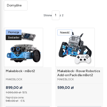
Domyślne
Strona
z 2
Promocja
Nowość
Bestseller
Makeblock - mBot2
Makeblock - Rover Robotics
Add-on Pack dla mBot2
PRODUCENT
PRODUCENT
MAKEBLOCK
MAKEBLOCK
Cena promocyjna
Cena
899,00 zł
599,00 zł
1 090,00 zł
-18%
Najniższa cena:
949,00 zł
-5%