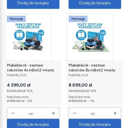
Dodaj do koszyka
Dodaj do koszyka
Promocja
Promocja
Makeblock - zestaw
Makeblock - zestaw
robotów 4x mBot2 +mata
robotów 8x mBot2 +maty
PRODUCENT
PRODUCENT
m1 +scenariusze
m1,m2 +scenariusze
MAKEBLOCK
MAKEBLOCK
Cena promocyjna
Cena promocyjna
4 399,00 zł
8 699,00 zł
5 200,00 zł
-15%
10 400,00 zł
-16%
Najniższa cena:
Najniższa cena:
4 299,00 zł
--2%
8 599,00 zł
--1%
szt.
szt.
Dodaj do koszyka
Dodaj do koszyka