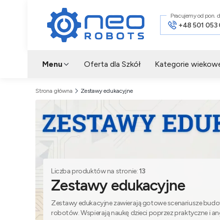
Pracujemy od pon. d
+48 501 053
Menu
Oferta dla Szkół
Kategorie wiekow
Strona główna
Zestawy edukacyjne
Liczba produktów na stronie:
13
Zestawy edukacyjne
Zestawy edukacyjne zawierają gotowe scenariusze bud
robotów. Wspierają naukę dzieci poprzez praktyczne i an