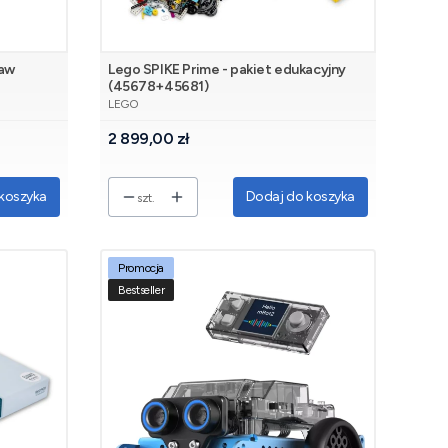
taw
Lego SPIKE Prime - pakiet edukacyjny
(45678+45681)
PRODUCENT
LEGO
Cena
2 899,00 zł
koszyka
Dodaj do koszyka
szt.
Promocja
Bestseller