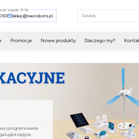
o pt. w godz. 8-16
 050
sklep@neorobots.pl
e
Promocje
Nowe produkty
Dlaczego my?
Konta
owy i programowania
gażujące zajęcia.