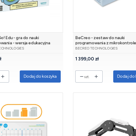
o! Edu - gra do nauki
BeCreo - zestaw do nauki
wania - wersja edukacyjna
programowania z mikrokontrol
NT
PRODUCENT
ECHNOLOGIES
BECREO TECHNOLOGIES
Cena
ł
1 399,00 zł
Dodaj do koszyka
Dodaj do 
szt.