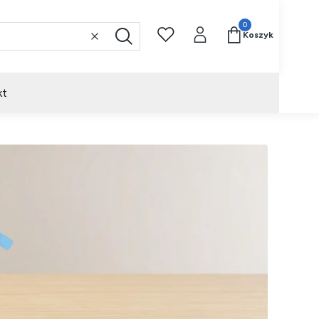
Produkty w koszyk
Koszyk
Wyczyść
Szukaj
kt