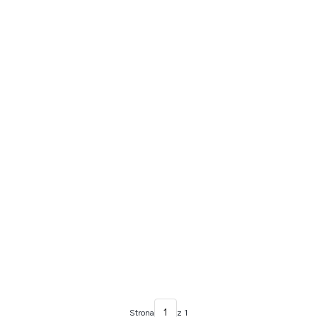
Strona
z 1