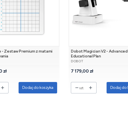
 - Zestaw Premium z matami
Dobot Magician V2 - Advanced
ania
Educational Plan
NT
PRODUCENT
E
DOBOT
Cena
0 zł
7 179,00 zł
Dodaj do koszyka
Dodaj do 
szt.