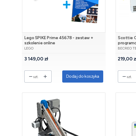
Lego SPIKE Prime 45678 - zestaw +
Scottie G
szkolenie online
programo
PRODUCENT
PRODUCE
LEGO
BECREO T
Cena
Cena
3 149,00 zł
219,00 z
Dodaj do koszyka
szt.
szt.