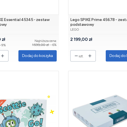
KE Essential 45345 - zestaw
Lego SPIKE Prime 45678 - zes
owy
podstawowy
NT
PRODUCENT
LEGO
omocyjna
Cena
 zł
2 199,00 zł
Najniższa cena:
1 599,00 zł
--6%
ł
-9%
Dodaj do koszyka
Dodaj do 
szt.