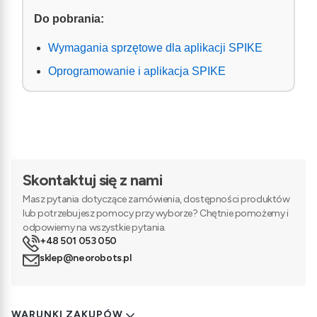
Do pobrania:
Wymagania sprzętowe dla aplikacji SPIKE
Oprogramowanie i aplikacja SPIKE
Skontaktuj się z nami
Masz pytania dotyczące zamówienia, dostępności produktów
lub potrzebujesz pomocy przy wyborze? Chętnie pomożemy i
odpowiemy na wszystkie pytania.
+48 501 053 050
sklep@neorobots.pl
Linki w stopce
WARUNKI ZAKUPÓW