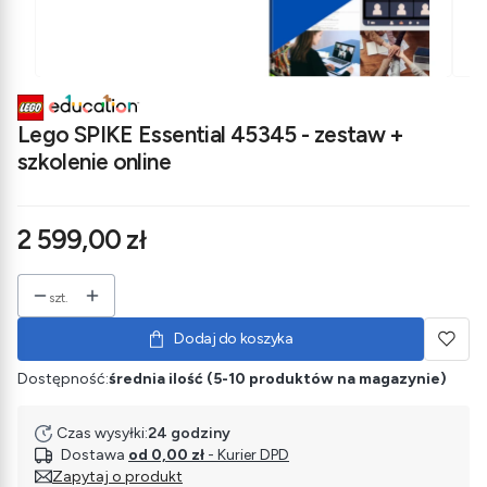
Lego SPIKE Essential 45345 - zestaw +
szkolenie online
Cena
2 599,00 zł
szt.
Dodaj do koszyka
Dostępność:
średnia ilość (5-10 produktów na magazynie)
Czas wysyłki:
24 godziny
Dostawa
od 0,00 zł
- Kurier DPD
Zapytaj o produkt