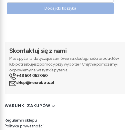
Dodaj do koszyka
Skontaktuj się z nami
Masz pytania dotyczące zamówienia, dostępności produktów
lub potrzebujesz pomocy przy wyborze? Chętnie pomożemy i
odpowiemy na wszystkie pytania.
+48 501 053 050
sklep@neorobots.pl
Linki w stopce
WARUNKI ZAKUPÓW
Regulamin sklepu
Polityka prywatności