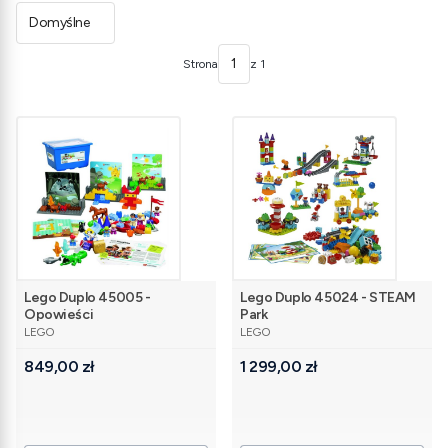
Domyślne
Strona
z 1
Lego Duplo 45005 -
Lego Duplo 45024 - STEAM
Opowieści
Park
PRODUCENT
PRODUCENT
LEGO
LEGO
Cena
Cena
849,00 zł
1 299,00 zł