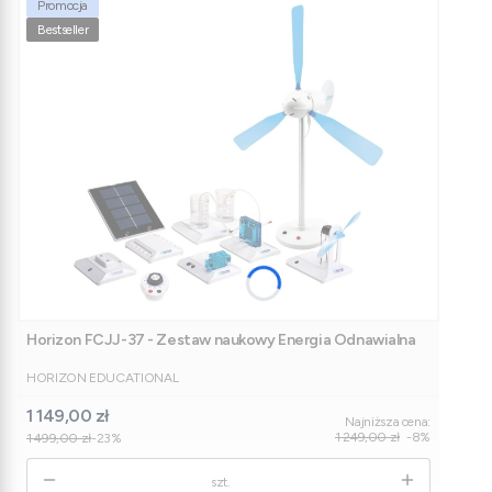
Promocja
Bestseller
Horizon FCJJ-37 - Zestaw naukowy Energia Odnawialna
PRODUCENT
HORIZON EDUCATIONAL
Cena promocyjna
1 149,00 zł
Najniższa cena:
1 249,00 zł
-8%
1 499,00 zł
-23%
szt.