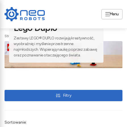
Menu
Liczba produktów na stronie:
4
Lego Duplo
Strona główna
Zestawy LEGO® DUPLO rozwijają kreatywność,
wyobraźnię i myślenie przestrzenne
najmłodszych. Wspierają naukę poprzez zabawę
oraz poznawanie otaczającego świata.
Filtry
Lista produktów
Sortowanie: