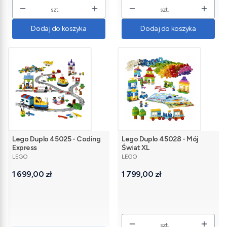
szt.
szt.
Dodaj do koszyka
Dodaj do koszyka
Lego Duplo 45025 - Coding
Lego Duplo 45028 - Mój
Express
Świat XL
PRODUCENT
PRODUCENT
LEGO
LEGO
Cena
Cena
1 699,00 zł
1 799,00 zł
szt.