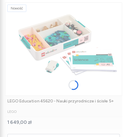
Nowość
LEGO Education 45620 - Nauki przyrodnicze i ścisłe 5+
PRODUCENT
LEGO
Cena
1 649,00 zł