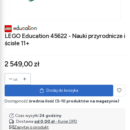
LEGO Education 45622 - Nauki przyrodnicze i
ścisłe 11+
Cena
2 549,00 zł
szt.
Dodaj do koszyka
Dostępność:
średnia ilość (5-10 produktów na magazynie)
Czas wysyłki:
24 godziny
Dostawa
od 0,00 zł
- Kurier DPD
Zapytaj o produkt