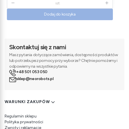
szt.
Dodaj do koszyka
Skontaktuj się z nami
Masz pytania dotyczące zamówienia, dostępności produktów
lub potrzebujesz pomocy przy wyborze? Chętnie pomożemy i
odpowiemy na wszystkie pytania.
+48 501 053 050
sklep@neorobots.pl
Linki w stopce
WARUNKI ZAKUPÓW
Regulamin sklepu
Polityka prywatności
Zwroty i reklamacje